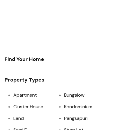
Find Your Home
Property Types
Apartment
Bungalow
Cluster House
Kondominium
Land
Pangsapuri
Semi D
Shop Lot