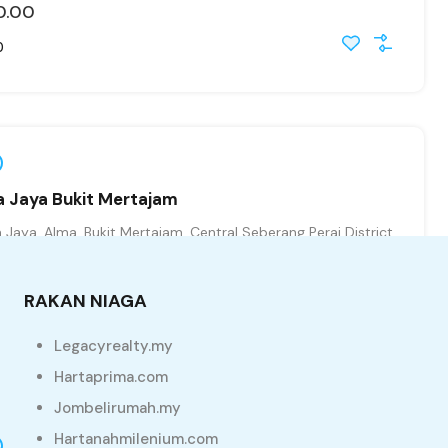
0.00
0
 Jaya Bukit Mertajam
aya, Alma, Bukit Mertajam, Central Seberang Perai District,
, Penang, 14000, Malaysia
0.00
RAKAN NIAGA
Legacyrealty.my
Hartaprima.com
Jombelirumah.my
Hartanahmilenium.com