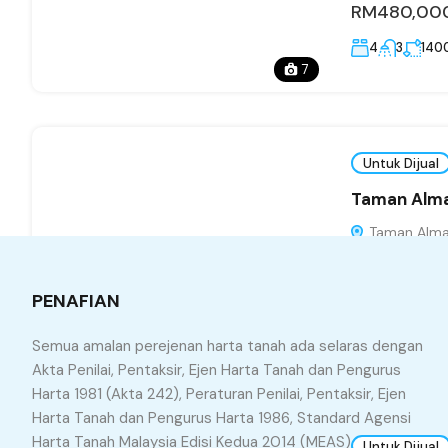
RM480,00
4
3
140
7
Untuk Dijual
Taman Alma
Taman Alma J
Seberang Perai
RM305,00
PENAFIAN
3
1
1001
Semua amalan perejenan harta tanah ada selaras dengan
5
Akta Penilai, Pentaksir, Ejen Harta Tanah dan Pengurus
Harta 1981 (Akta 242), Peraturan Penilai, Pentaksir, Ejen
Harta Tanah dan Pengurus Harta 1986, Standard Agensi
Harta Tanah Malaysia Edisi Kedua 2014 (MEAS) dan juga
Untuk Dijual