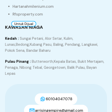
Hartanahmilenium.com
6
Rfsproperty.com
Untuk Dijual
KAWASAN NIAGA
TAMAN BIDARA KUALA KETIL (Open Facing)
Kedah :
Sungai Petani, Alor Setar, Kulim,
Kuala Ketil, Baling, Kedah, Malaysia
Lunas,Bedong,Kubang Pasu, Baling, Pendang, Langkawi,
RM220,000.00
Pokok Sena, Bandar Baharu
3
2
1399
Pulau Pinang :
Butterworth,Kepala Batas, Bukit Mertajam,
Penaga, Nibong Tebal, Georgetown, Balik Pulau, Bayan
Lepas
Find Your Home
Property Types
60104047078
Apartment
Bungalow
arrisingempire@gmail.com