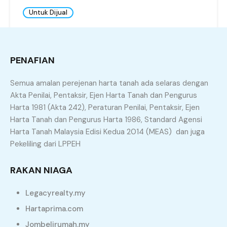
Untuk Dijual
Banglo Setingkat Leasehold Untuk Dijual di
Kuala Ketil,Kedah
Kuala Ketil, Baling, Kedah, Malaysia
PENAFIAN
RM300,000.00
Semua amalan perejenan harta tanah ada selaras dengan
4
2
4628.5
Akta Penilai, Pentaksir, Ejen Harta Tanah dan Pengurus
Harta 1981 (Akta 242), Peraturan Penilai, Pentaksir, Ejen
Harta Tanah dan Pengurus Harta 1986, Standard Agensi
Harta Tanah Malaysia Edisi Kedua 2014 (MEAS) dan juga
Pekeliling dari LPPEH
RAKAN NIAGA
Legacyrealty.my
Hartaprima.com
Jombelirumah.my