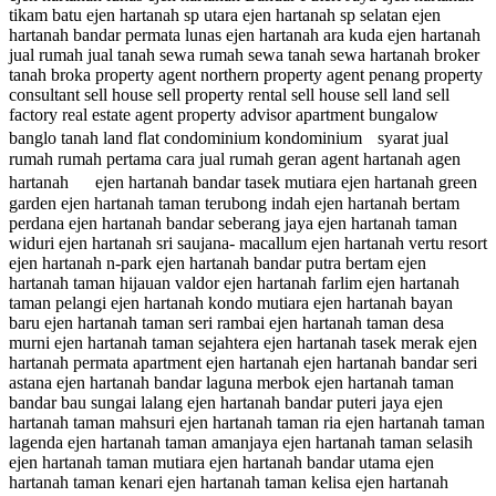
tikam batu ejen hartanah sp utara ejen hartanah sp selatan ejen
hartanah bandar permata lunas ejen hartanah ara kuda ejen hartanah
jual rumah jual tanah sewa rumah sewa tanah sewa hartanah broker
tanah broka property agent northern property agent penang property
consultant sell house sell property rental sell house sell land sell
factory real estate agent property advisor apartment bungalow
banglo tanah land flat condominium kondominium syarat jual
rumah rumah pertama cara jual rumah geran agent hartanah agen
hartanah ejen hartanah bandar tasek mutiara ejen hartanah green
garden ejen hartanah taman terubong indah ejen hartanah bertam
perdana ejen hartanah bandar seberang jaya ejen hartanah taman
widuri ejen hartanah sri saujana- macallum ejen hartanah vertu resort
ejen hartanah n-park ejen hartanah bandar putra bertam ejen
hartanah taman hijauan valdor ejen hartanah farlim ejen hartanah
taman pelangi ejen hartanah kondo mutiara ejen hartanah bayan
baru ejen hartanah taman seri rambai ejen hartanah taman desa
murni ejen hartanah taman sejahtera ejen hartanah tasek merak ejen
hartanah permata apartment ejen hartanah ejen hartanah bandar seri
astana ejen hartanah bandar laguna merbok ejen hartanah taman
bandar bau sungai lalang ejen hartanah bandar puteri jaya ejen
hartanah taman mahsuri ejen hartanah taman ria ejen hartanah taman
lagenda ejen hartanah taman amanjaya ejen hartanah taman selasih
ejen hartanah taman mutiara ejen hartanah bandar utama ejen
hartanah taman kenari ejen hartanah taman kelisa ejen hartanah