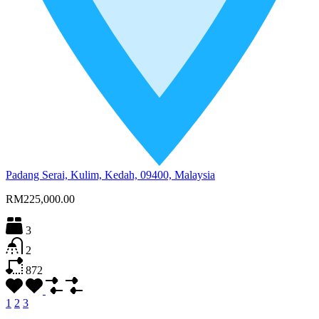
Padang Serai, Kulim, Kedah, 09400, Malaysia
RM225,000.00
3
2
872
1
2
3