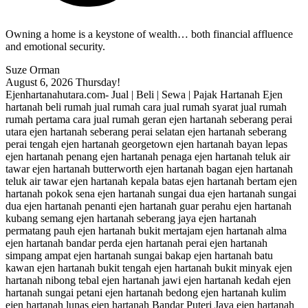
Owning a home is a keystone of wealth… both financial affluence
and emotional security.
Suze Orman
August 6, 2026
Thursday!
Ejenhartanahutara.com- Jual | Beli | Sewa | Pajak Hartanah Ejen
hartanah beli rumah jual rumah cara jual rumah syarat jual rumah
rumah pertama cara jual rumah geran ejen hartanah seberang perai
utara ejen hartanah seberang perai selatan ejen hartanah seberang
perai tengah ejen hartanah georgetown ejen hartanah bayan lepas
ejen hartanah penang ejen hartanah penaga ejen hartanah teluk air
tawar ejen hartanah butterworth ejen hartanah bagan ejen hartanah
teluk air tawar ejen hartanah kepala batas ejen hartanah bertam ejen
hartanah pokok sena ejen hartanah sungai dua ejen hartanah sungai
dua ejen hartanah penanti ejen hartanah guar perahu ejen hartanah
kubang semang ejen hartanah seberang jaya ejen hartanah
permatang pauh ejen hartanah bukit mertajam ejen hartanah alma
ejen hartanah bandar perda ejen hartanah perai ejen hartanah
simpang ampat ejen hartanah sungai bakap ejen hartanah batu
kawan ejen hartanah bukit tengah ejen hartanah bukit minyak ejen
hartanah nibong tebal ejen hartanah jawi ejen hartanah kedah ejen
hartanah sungai petani ejen hartanah bedong ejen hartanah kulim
ejen hartanah lunas ejen hartanah Bandar Puteri Jaya ejen hartanah