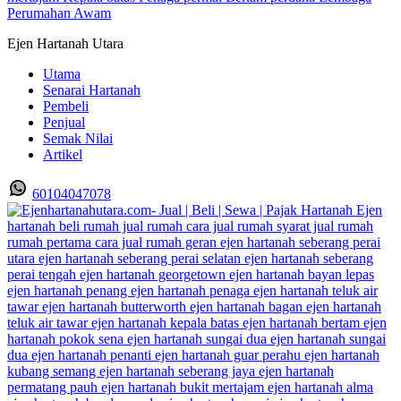
Ejen Hartanah Utara
Utama
Senarai Hartanah
Pembeli
Penjual
Semak Nilai
Artikel
60104047078