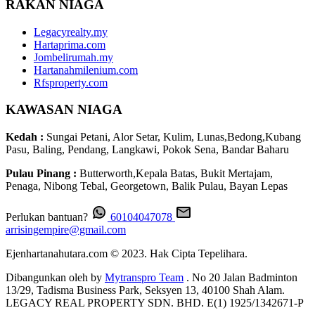
RAKAN NIAGA
Legacyrealty.my
Hartaprima.com
Jombelirumah.my
Hartanahmilenium.com
Rfsproperty.com
KAWASAN NIAGA
Kedah :
Sungai Petani, Alor Setar, Kulim, Lunas,Bedong,Kubang
Pasu, Baling, Pendang, Langkawi, Pokok Sena, Bandar Baharu
Pulau Pinang :
Butterworth,Kepala Batas, Bukit Mertajam,
Penaga, Nibong Tebal, Georgetown, Balik Pulau, Bayan Lepas
Perlukan bantuan?
60104047078
arrisingempire@gmail.com
Ejenhartanahutara.com © 2023. Hak Cipta Tepelihara.
Dibangunkan oleh by
Mytranspro Team
. No 20 Jalan Badminton
13/29, Tadisma Business Park, Seksyen 13, 40100 Shah Alam.
LEGACY REAL PROPERTY SDN. BHD. E(1) 1925/1342671-P