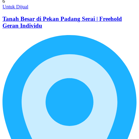
6
Untuk Dijual
Tanah Besar di Pekan Padang Serai | Freehold
Geran Individu