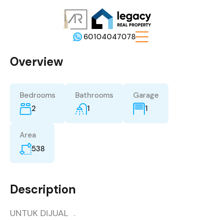
60104047078
Overview
Bedrooms
Bathrooms
Garage
2
1
1
Area
538
Description
UNTUK DIJUAL .