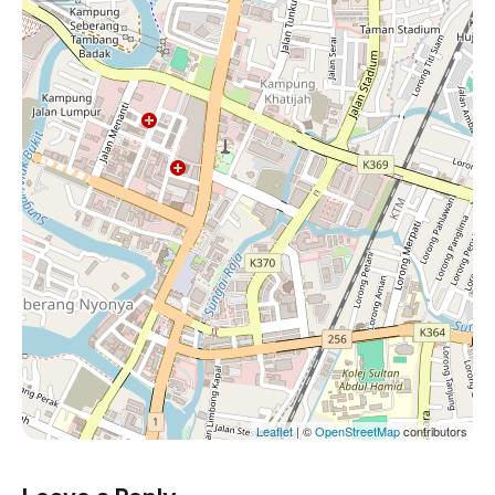
Leaflet
| ©
OpenStreetMap
contributors