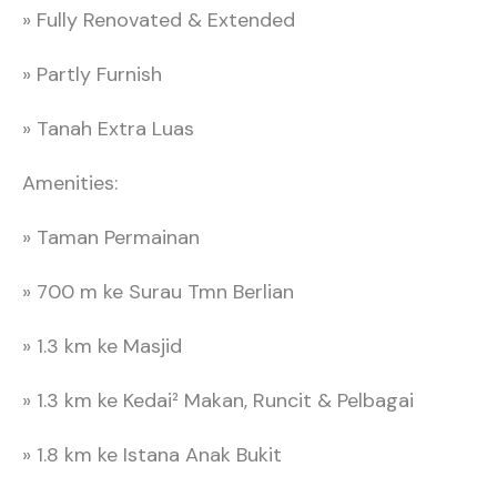
» Fully Renovated & Extended
» Partly Furnish
» Tanah Extra Luas
Amenities:
» Taman Permainan
» 700 m ke Surau Tmn Berlian
» 1.3 km ke Masjid
» 1.3 km ke Kedai² Makan, Runcit & Pelbagai
» 1.8 km ke Istana Anak Bukit