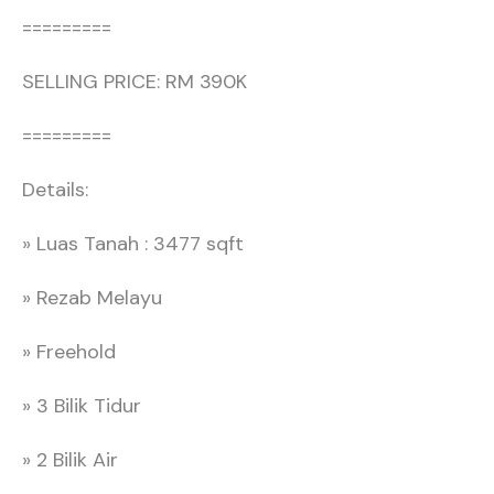
=========
SELLING PRICE: RM 390K
=========
Details:
» Luas Tanah : 3477 sqft
» Rezab Melayu
» Freehold
» 3 Bilik Tidur
» 2 Bilik Air