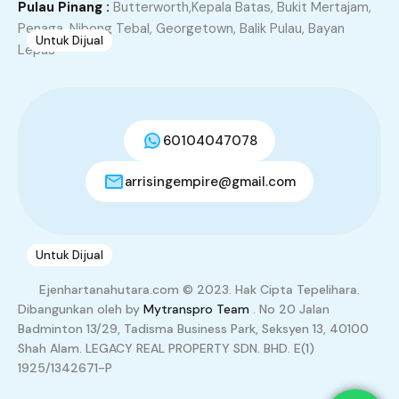
Pulau Pinang :
Butterworth,Kepala Batas, Bukit Mertajam,
Penaga, Nibong Tebal, Georgetown, Balik Pulau, Bayan
Untuk Dijual
6
Lepas
Tanah Extra 40Kaki Taman Ixora Kulim Kedah
Untuk Dijual
Kulim, Kedah, 09000, Malaysia
60104047078
Semi D
arrisingempire@gmail.com
RM590,000.00
3
2
4069
Untuk Dijual
2
Taman Kijang Semi D Lunas Kedah
Ejenhartanahutara.com © 2023. Hak Cipta Tepelihara.
Dibangunkan oleh by
Mytranspro Team
. No 20 Jalan
Taman Kijang, Lunas, Kulim, Kedah, 09600, Malaysia
Badminton 13/29, Tadisma Business Park, Seksyen 13, 40100
Semi D
Shah Alam. LEGACY REAL PROPERTY SDN. BHD. E(1)
1925/1342671-P
RM340,000.00
3
2
2540