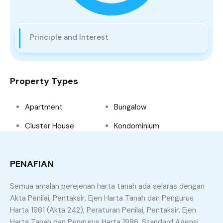
Principle and Interest
Property Types
Apartment
Bungalow
Cluster House
Kondominium
Land
Pangsapuri
PENAFIAN
Semi D
Shop Lot
Tanah Lot
Teres
Semua amalan perejenan harta tanah ada selaras dengan
Akta Penilai, Pentaksir, Ejen Harta Tanah dan Pengurus
Townhouse
Villa
Harta 1981 (Akta 242), Peraturan Penilai, Pentaksir, Ejen
Harta Tanah dan Pengurus Harta 1986, Standard Agensi