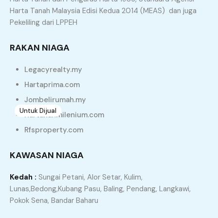
Similar Properties
Harta Tanah Malaysia Edisi Kedua 2014 (MEAS) dan juga
Pekeliling dari LPPEH
Recommended
Property Features
RAKAN NIAGA
Property Type
Property Location
Legacyrealty.my
Property Status
Property Agent
Hartaprima.com
Jombelirumah.my
Untuk Dijual
3
Hartanahmilenium.com
Semi-D Double Storey Sungai Petani Bandar
Rfsproperty.com
Puteri Jaya
KAWASAN NIAGA
Bandar Puteri Jaya, Sungai Petani, Kuala Muda, Kedah,
08000, Malaysia
Kedah :
Sungai Petani, Alor Setar, Kulim,
Semi D
Lunas,Bedong,Kubang Pasu, Baling, Pendang, Langkawi,
Pokok Sena, Bandar Baharu
RM450,000.00
5
3
3200