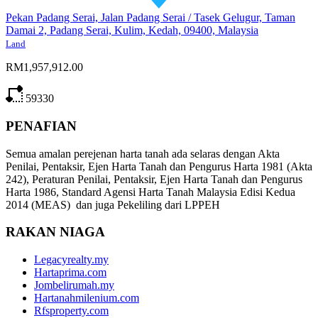
Pekan Padang Serai, Jalan Padang Serai / Tasek Gelugur, Taman
Damai 2, Padang Serai, Kulim, Kedah, 09400, Malaysia
Land
RM1,957,912.00
59330
PENAFIAN
Semua amalan perejenan harta tanah ada selaras dengan Akta
Penilai, Pentaksir, Ejen Harta Tanah dan Pengurus Harta 1981 (Akta
242), Peraturan Penilai, Pentaksir, Ejen Harta Tanah dan Pengurus
Harta 1986, Standard Agensi Harta Tanah Malaysia Edisi Kedua
2014 (MEAS) dan juga Pekeliling dari LPPEH
RAKAN NIAGA
Legacyrealty.my
Hartaprima.com
Jombelirumah.my
Hartanahmilenium.com
Rfsproperty.com