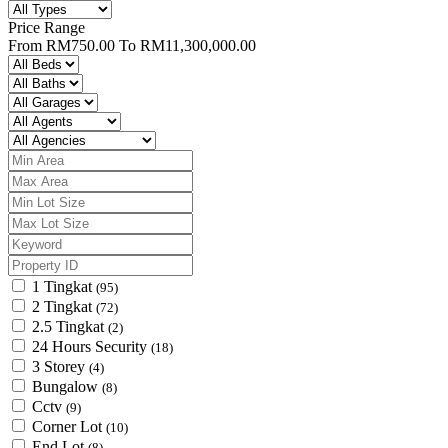
Price Range
From
RM750.00
To
RM11,300,000.00
1 Tingkat
(95)
2 Tingkat
(72)
2.5 Tingkat
(2)
24 Hours Security
(18)
3 Storey
(4)
Bungalow
(8)
Cctv
(9)
Corner Lot
(10)
End Lot
(8)