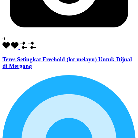
9
Teres Setingkat Freehold (lot melayu) Untuk Dijual
di Mergong