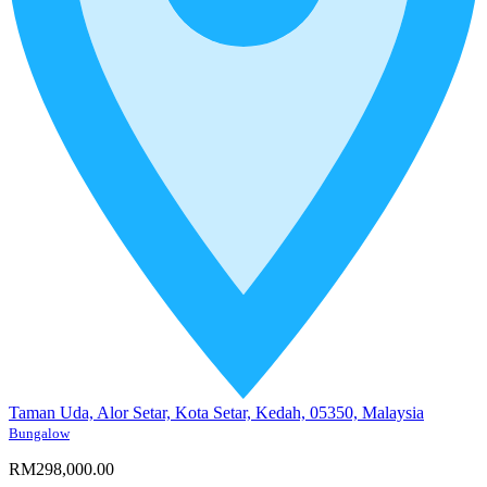
Taman Uda, Alor Setar, Kota Setar, Kedah, 05350, Malaysia
Bungalow
RM298,000.00