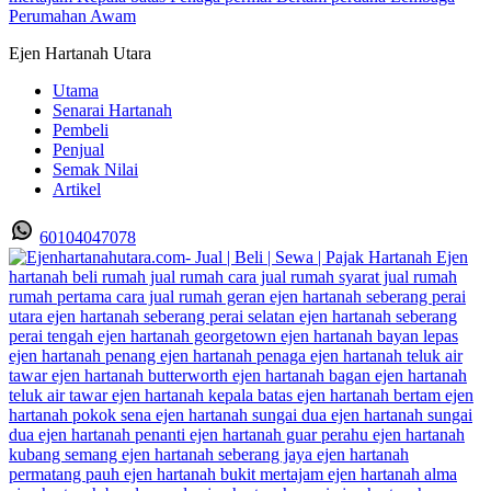
Ejen Hartanah Utara
Utama
Senarai Hartanah
Pembeli
Penjual
Semak Nilai
Artikel
60104047078