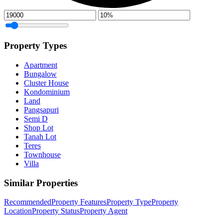
Property Types
Apartment
Bungalow
Cluster House
Kondominium
Land
Pangsapuri
Semi D
Shop Lot
Tanah Lot
Teres
Townhouse
Villa
Similar Properties
Recommended
Property Features
Property Type
Property
Location
Property Status
Property Agent