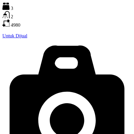
3
2
4980
Untuk Dijual